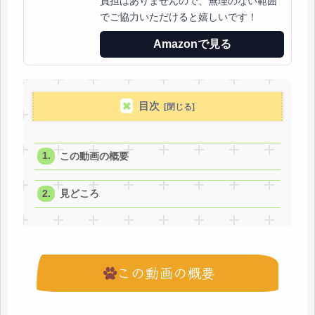
負担はありませんので、無理のない範囲
E里栖
0:08
でご協力いただけると嬉しいです！
わぁ、一真お兄さん、かっこいいです♪
Amazonで見る
玲
0:09
すごくいい雰囲気だけど、嫌な予感がするね
五十嵐
0:10
目次
うほほ！うほほほ！うほー！！
A太
0:11
この動画の概要
……は？マジで何やってんだこの筋肉ダルマ
須戸コウ
0:12
見どころ
うわ、雰囲気ぶち壊しだよ先生！笑
燈真
0:13
もうやめてくれ！！！
この動画の概要
B斗
0:13
…………すごいね、五十嵐先生。