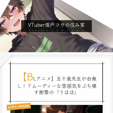
VTuber須戸コウの住み家
【B
Lアニメ】五十嵐先生が台無
し！？ムーディーな雰囲気をぶち壊
す衝撃の「うほほ」
BL男子と同時視聴