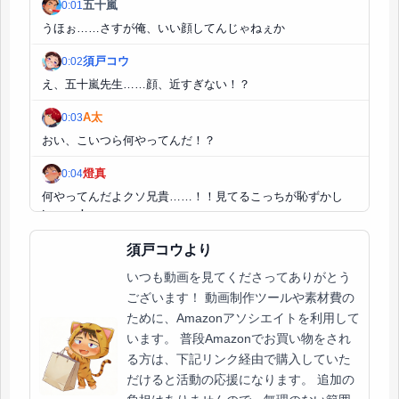
五十嵐
0:01
うほぉ……さすが俺、いい顔してんじゃねぇか
須戸コウ
0:02
え、五十嵐先生……顔、近すぎない！？
A太
0:03
おい、こいつら何やってんだ！？
燈真
0:04
何やってんだよクソ兄貴……！！見てるこっちが恥ずかし
い……！
C名
0:05
須戸コウより
やばぁ～……A太、俺らもこれくらいやる？
いつも動画を見てくださってありがとう
ございます！ 動画制作ツールや素材費の
F真
0:06
ために、Amazonアソシエイトを利用して
一真兄ちゃん？？
います。 普段Amazonでお買い物をされ
五十嵐
る方は、下記リンク経由で購入していた
0:07
だけると活動の応援になります。 追加の
うほ。俺がたっぷり可愛がってやんよ