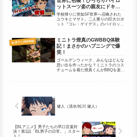
世界に召喚！ぴっちりパイロ
ットスーツ姿の親友にドキド
キが止まらない！？
学校帰りに突如SF世界へ召喚された
ユウキとマサト。二人乗りの巨大ロボ
ット『コレ・ゲイデス』のパイロット
になるも、ボディラインが浮き出るス
ーツ姿のユウキにマサトの理性が限界
突破！？
ミニトラ燈真のGWBBQ体験
BL男子と同時視聴
記！まさかのハプニングで爆
笑！
ゴールデンウィーク、みんなはどんな
思い出を作ったかな？ミニトラのコス
チュームを着た燈真くんがBBQを楽し
んでいたんだけど、まさかの出来事
が…！可愛くてちょっと可哀想な燈真
くんの様子をぜひ見てね！
健人（清水/松川 健人）
【BLアニメ】男子たちの早口言葉対
決！第1話「BL男子の日常。」スター
ト！