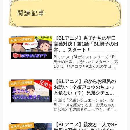
関連記事
【BLアニメ】男子たちの早口
BL男子と同時視聴
言葉対決！第1話「BL男子の日
常。」スタート！
BLアニメ（BLボイス）シリーズ「BL
男子の日常。」がついにスタート！第
1話は、須戸コウとA太くんの早口言
葉対決をお届けします。二人の距離感
と、思わず笑っちゃう滑舌の行方に注
目してね。ボーイズラブな雰囲気漂う
【BLアニメ】弟からお風呂の
BL男子と同時視聴
二人の掛け合いは必見！
お誘い！？須戸コウのちょっ
と危ない（？）兄弟シチュエ
ーション
今回は「兄弟シチュエーション」な
BLアニメを紹介するよ！お兄ちゃん
にお風呂を強請る弟……でも、後半の
展開はちょっと予想外かも！？ドキド
キのバスタイムを楽しんでね。
【BLアニメ】親友と二人でSF
BL男子と同時視聴