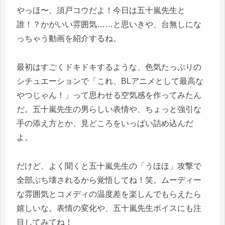
G
0:14
やっほ〜、須戸コウだよ！今日は五十嵐先生と
……なるほど、これが破壊の美学。
誰！？かがいい雰囲気……と思いきや、台無しにな
っちゃう動画を紹介するね。
最初はすごくドキドキするような、色気たっぷりの
シチュエーションで「これ、BLアニメとして最高な
やつじゃん！」って思わせる空気感を作ってみたん
だ。五十嵐先生の男らしい表情や、ちょっと強引な
手の添え方とか、見どころをいっぱい詰め込んだ
よ。
だけど、よく聞くと五十嵐先生の「うほほ」攻撃で
全部ぶち壊されるから覚悟してね！笑。ムーディー
な雰囲気とコメディの温度差を楽しんでもらえたら
嬉しいな。表情の変化や、五十嵐先生ボイスにも注
目してみてね！